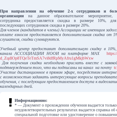
При направлении на обучение 2-х сотрудников и бол
организации
на данное образовательное мероприятие, 
сотрудника предоставляется скидка в размере 10%, дл
последующих сотрудников скидка в размере 20%.
Для членов (кандидатов в члены) Ассоциации не имеющим задо
оплате взносов предоставляется дополнительная скидка от 
слушателя, скидки суммируются
.
Учебный центр предоставит дополнительную скидку в 10%,
канала АССОЦИАЦИИ НООИ на платформе MAX
https:
d_ZqdlOp8TQeTeTmSA7vi8dfRpMyAfru1gMkjbWxw
Для получения скидки необходимо прислать вместе с заявко
подтверждением того, что вы подписаны на канал на почту
t
Участие дистанционное в прямом эфире, посредством интерн
с возможностью задавать интересующие вопросы преподавате
обучения, с последующим предоставлением доступа к видеозапис
календарных дней.
Информационно:
* — Документ о прохождении обучения выдается только
неудовлетворительных результатах выдается справка об
специальной подготовке или удостоверение о повышени