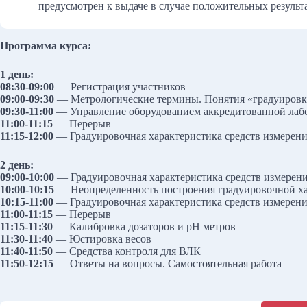
предусмотрен к выдаче в случае положительных результа
Программа курса:
1 день:
08:30-09:00
— Регистрация участников
09:00-09:30
— Метрологические термины. Понятия «градуировка
09:30-11:00
— Управление оборудованием аккредитованной лаб
11:00-11:15
— Перерыв
11:15-12:00
— Градуировочная характеристика средств измерени
2 день:
09:00-10:00
— Градуировочная характеристика средств измерени
10:00-10:15
— Неопределенность построения градуировочной х
10:15-11:00
— Градуировочная характеристика средств измерени
11:00-11:15
— Перерыв
11:15-11:30
— Калибровка дозаторов и рН метров
11:30-11:40
— Юстировка весов
11:40-11:50
— Средства контроля для ВЛК
11:50-12:15
— Ответы на вопросы. Самостоятельная работа