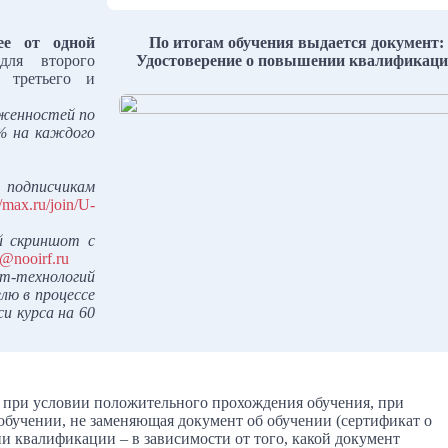
ее от одной
По итогам обучения выдается документ:
для второго
Удостоверение о повышении квалификац
я третьего и
лженностей по
5% на каждого
 подписчикам
//max.ru/join/U-
й скриншот с
c@nooirf.ru
ет-технологий
лю в процессе
и курса на 60
 при условии положительного прохождения обучения, при
 обучении, не заменяющая документ об обучении (сертификат о
и квалификации – в зависимости от того, какой документ