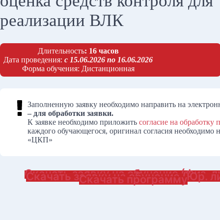
оценка средств контроля для
реализации ВЛК
Длительность
: 16 часов
Дата проведения:
с 15.06.2026 по 16.06.2026
Форма обучения: Дистанционная
Заполненную заявку необходимо направить на электронн
– для обработки заявки.
К заявке необходимо приложить
согласие на обработку
каждого обучающегося, оригинал согласия необходимо на
«ЦКП»
Скачать заявку на обучение (Физ. л
Скачать заявку на обучение (Юр. л
Скачать программу