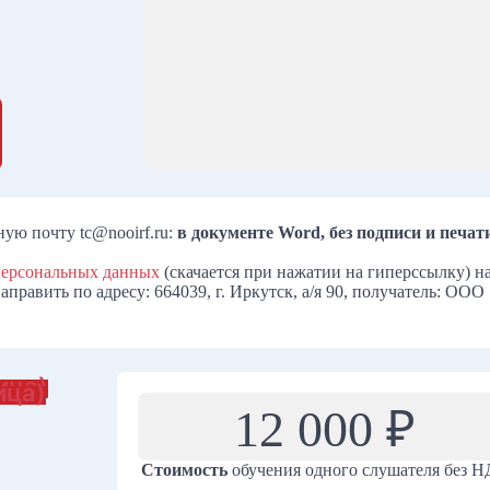
ую почту tc@nooirf.ru:
в документе Word, без подписи и печат
 персональных данных
(скачается при нажатии на гиперссылку) н
править по адресу: 664039, г. Иркутск, а/я 90, получатель: ООО
ица)
ица)
12 000 ₽
Стоимость
обучения одного слушателя без 