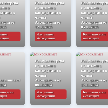
ая встреча
Рабочая встреча
Рабочая встре
нами и
с членами и
с членами и
датами в
кандидатами в
кандидатами в
ы
члены
члены
иации от
Ассоциации от
Ассоциации от
2025
12.08.2025
05.08.2025
ленов
Для членов
Бесплатно всем
иации
Ассоциации
желающим
Рабочая встреча
Рабочая встре
с членами и
с членами и
кандидатами в
кандидатами в
члены
члены
ая линия от
Ассоциации от
Ассоциации от
2024
08.08.2024
17.10.2024
атно всем
Для членов
Бесплатно всем
ющим
Ассоциации
желающим