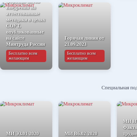
Образцы актов
внедрения на
аттестованные
методики в целях
СОУТ,
опубликованные
на сайте
Горячая линия от
Минтруда России
21.09.2023
Бесплатно всем
Бесплатно всем
желающим
желающим
Специальная по
МИ НТ
Факт
МИ ЭЗ.01-2020
МИ В6.02-2020
трудо