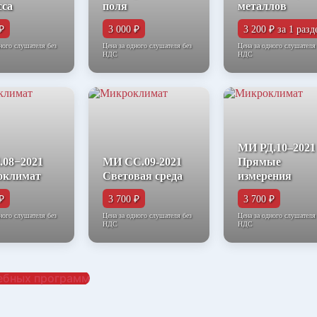
сса
поля
металлов
₽
3 000 ₽
3 200 ₽ за 1 разд
ного слушателя без
Цена за одного слушателя без
Цена за одного слушателя
НДС
НДС
МИ РД.10–2021
08−2021
МИ СС.09-2021
Прямые
оклимат
Световая среда
измерения
₽
3 700 ₽
3 700 ₽
ного слушателя без
Цена за одного слушателя без
Цена за одного слушателя
НДС
НДС
ебных программ