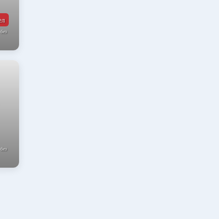
ел
 без
 без