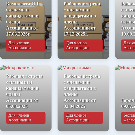
Комплекта ИЛ,
Рабочая встреча
Рабоч
членами и
с членами и
с чле
кандидатами в
кандидатами в
канди
члены
члены
член
Ассоциации от
Ассоциации от
Ассоц
17.03.2026г.
17.12.2025г.
19.08.
Для членов
Для членов
Для ч
Ассоциации
Ассоциации
Ассоц
Рабочая встреча
Рабочая встреча
с членами и
с членами и
кандидатами в
кандидатами в
члены
члены
Ассоциации от
Ассоциации от
Горяч
05.08.2025
02.04.2025
09.07.
Для членов
Для членов
Беспл
Ассоциации
Ассоциации
жела