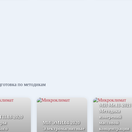
дготовка по методикам
МИ Ме.11-2021
Методика
П.18-2020
измерений
оры
МИ ЭМИ.04-2020
массовой
вого
Электромагнитные
концентрации