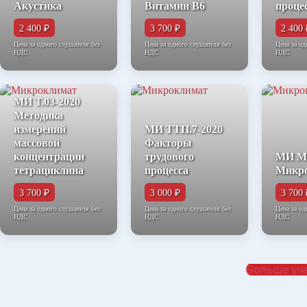
Акустика
Витамин В6
проце
2 400 ₽
3 700 ₽
2 400 
Цена за одного слушателя без
Цена за одного слушателя без
Цена за од
НДС
НДС
НДС
МИ Т.03-2020
Методика
измерений
МИ ТТП.7-2020
массовой
Факторы
концентрации
трудового
МИ М.
тетрациклина
процесса
Микр
3 700 ₽
3 000 ₽
3 700 
Цена за одного слушателя без
Цена за одного слушателя без
Цена за од
НДС
НДС
НДС
Больше уч