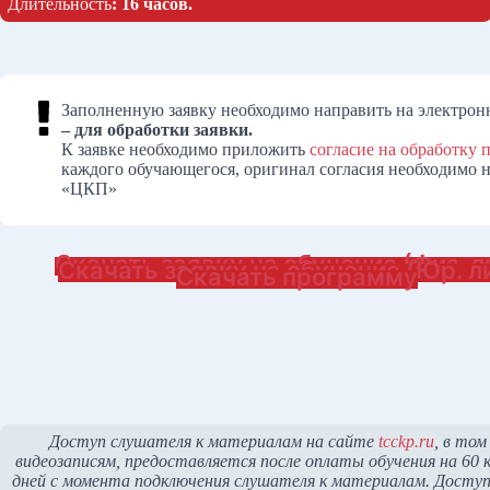
Длительность
: 16 часов.
Заполненную заявку необходимо направить на электронн
– для обработки заявки.
К заявке необходимо приложить
согласие на обработку
каждого обучающегося, оригинал согласия необходимо на
«ЦКП»
Скачать заявку на обучение (Физ. л
Скачать заявку на обучение (Юр. л
Скачать программу
Доступ слушателя к материалам на сайте
tcckp.ru
, в том
видеозаписям, предоставляется после оплаты обучения на 60 
дней с момента подключения слушателя к материалам. Доступ