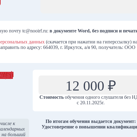
ую почту tc@nooirf.ru:
в документе Word, без подписи и печат
 персональных данных
(скачается при нажатии на гиперссылку) н
править по адресу: 664039, г. Иркутск, а/я 90, получатель: ООО
ица)
ица)
12 000 ₽
Стоимость
обучения одного слушателя без 
с 20.11.2025г.
По итогам обучения выдается документ:
 числе к
Удостоверение о повышении квалификац
календарных
 на больший