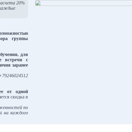
расчета 20%
а каждые
озможностью
бора группы
бучения, для
е встречи с
личия заранее
+79246024512
ее от одной
ется скидка в
лженностей по
5% на каждого