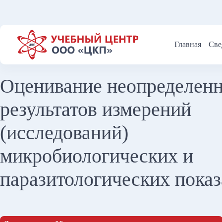
Перейти
к
сути
Главная
Све
Оценивание неопределен
результатов измерений
(исследований)
микробиологических и
паразитологических показ