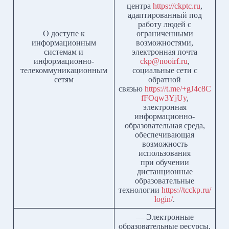
центра
https://ckptc.ru
,
адаптированный под
работу людей с
О доступе к
ограниченными
информационным
возможностями,
системам и
электронная почта
информационно-
ckp@nooirf.ru
,
телекоммуникационным
социальные сети с
сетям
обратной
связью
https://t.me/+gJ4c8C
fFOqw3YjUy
,
электронная
информационно-
образовательная среда,
обеспечивающая
возможность
использования
при обучении
дистанционные
образовательные
технологии
https://tcckp.ru/
login/
.
— Электронные
образовательные ресурсы,