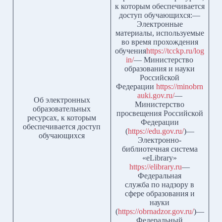
к которым обеспечивается
доступ обучающихся:—
Электронные
материалы, используемые
во время прохождения
обучения
https://tcckp.ru/log
in/
— Министерство
образования и науки
Российской
Федерации
https://minobrn
auki.gov.ru/
—
Об электронных
Министерство
образовательных
просвещения Российской
ресурсах, к которым
Федерации
обеспечивается доступ
(
https://edu.gov.ru/
)—
обучающихся
Электронно-
библиотечная система
«eLibrary»
https://elibrary.ru
—
Федеральная
служба по надзору в
сфере образования и
науки
(
https://obrnadzor.gov.ru/
)—
Федеральный